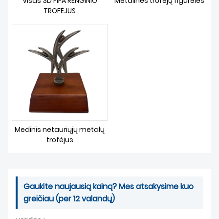
Visas 3D FIFA RENGINIO
Metalinės trofėjų figūrėlės
NAUJIENOS
TROFĖJUS
Medinis netauriųjų metalų
trofėjus
Gaukite naujausią kainą? Mes atsakysime kuo
greičiau (per 12 valandų)