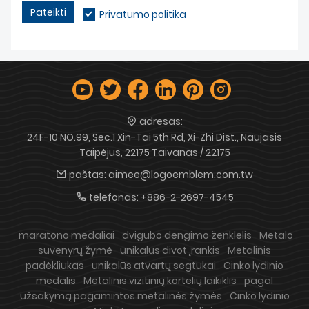
Pateikti
Privatumo politika
adresas:
24F-10 NO.99, Sec.1 Xin-Tai 5th Rd, Xi-Zhi Dist., Naujasis
Taipėjus, 22175 Taivanas / 22175
paštas:
aimee@logoemblem.com.tw
telefonas:
+886-2-2697-4545
maratono medaliai
dvigubo dengimo ženklelis
Metalo
suvenyrų žymė
unikalus divot įrankis
Metalinis
padėkliukas
unikalūs atvartų segtukai
Cinko lydinio
medalis
Metalinis vizitinių kortelių laikiklis
pagal
užsakymą pagamintos metalinės žymės
Cinko lydinio