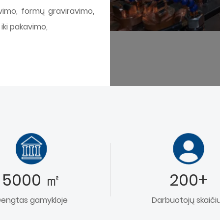
avimo, formų graviravimo,
 iki pakavimo,
5000 ㎡
200+
engtas gamykloje
Darbuotojų skaiči