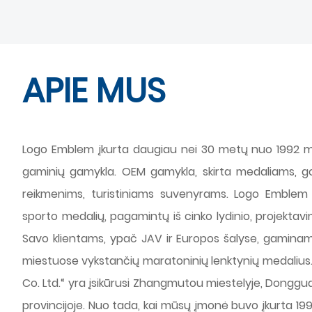
APIE MUS
Logo Emblem įkurta daugiau nei 30 metų nuo 1992 m.
gaminių gamykla. OEM gamykla, skirta medaliams, go
reikmenims, turistiniams suvenyrams. Logo Emblem In
sporto medalių, pagamintų iš cinko lydinio, projektavi
Savo klientams, ypač JAV ir Europos šalyse, gaminam
miestuose vykstančių maratoninių lenktynių medalius.
Co. Ltd.“ yra įsikūrusi Zhangmutou miestelyje, Dong
provincijoje. Nuo tada, kai mūsų įmonė buvo įkurta 1992 