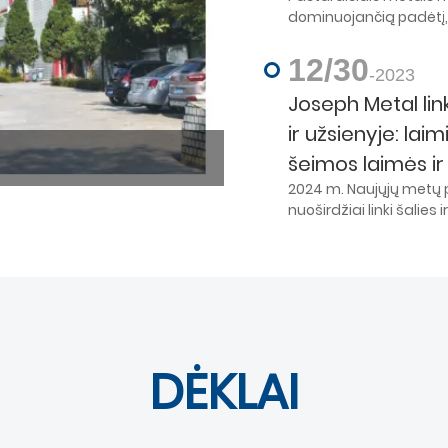
dominuojančią padėtį
Labai graži ir pagamin
gana minkšta. Medalio
12/30
-2023
daugiau apie tai su Jo
Joseph Metal li
ir užsienyje: la
šeimos laimės ir
2024 m. Naujųjų metų 
nuoširdžiai linki šalies
laimingų Naujųjų metų,
visada jus lydi ir laim
išteklių, geros sveikat
gražus peizažas ir laim
DĖKLAI