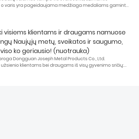
, o varis yra pageidaujama medžiaga medaliams gaminti.
tų metalinių medalių išvaizda. Ši metalinė medžiaga yra
 pritaikymo procesas yra koks dalykas? Sužinokime
seph Metal redaktoriumi.
nki visiems klientams ir draugams namuose
imingų Naujųjų metų, sveikatos ir saugumo,
 viso ko geriausio! (nuotrauka)
proga Dongguan Joseph Metal Products Co., Ltd.
 ir užsienio klientams bei draugams iš visų gyvenimo sričių:
 sėkmingos karjeros ir laimingo gyvenimo. Tegul laimė
ė amžinai! Linkiu jums sėkmingos karjeros, gausių finansinių
os, ramybės ir laimės! Tegul Naujaisiais metais jus lydi
ė kelyje.