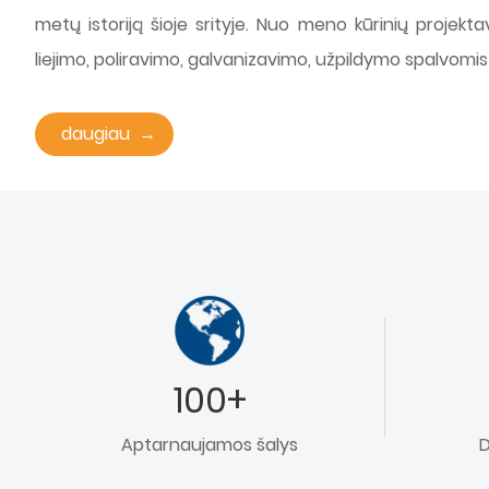
metų istoriją šioje srityje. Nuo meno kūrinių projekt
liejimo, poliravimo, galvanizavimo, užpildymo spalvomis
daugiau
100+
Aptarnaujamos šalys
D