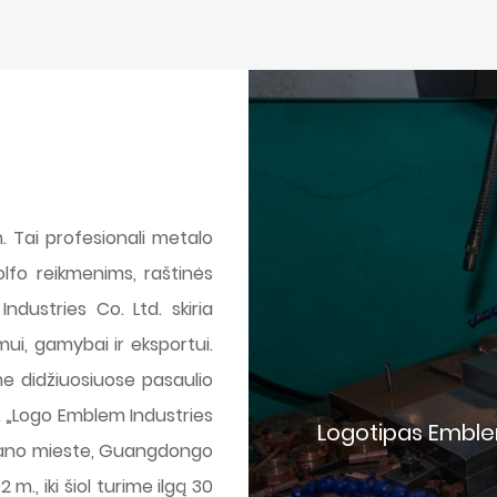
 Tai profesionali metalo
lfo reikmenims, raštinės
dustries Co. Ltd. skiria
mui, gamybai ir eksportui.
e didžiuosiuose pasaulio
 „Logo Emblem Industries
Logotipas Emblem 
guano mieste, Guangdongo
m., iki šiol turime ilgą 30