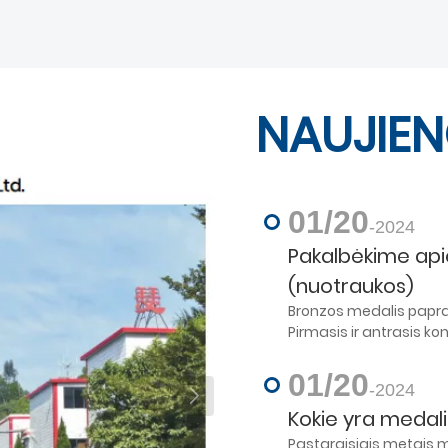
NAUJIE
01/20
-2024
Pakalbėkime ap
(nuotraukos)
Bronzos medalis papras
Pirmasis ir antrasis k
sidabro medalius. Teig
01/20
-2024
Kokie yra medal
Pastaraisiais metais 